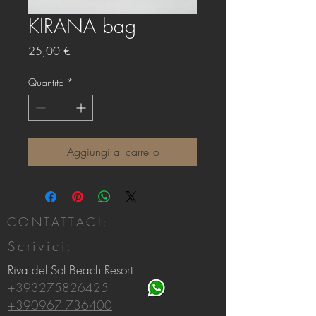
KIRANA bag
Prezzo
25,00 €
Quantità
*
Aggiungi al carrello
CONTATTACI:
Scrivici:
Riva del Sol Beach Resort
+393275826425
+390967 736400