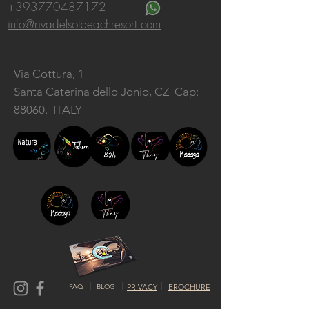
+393770487172
info@rivadelsolbeachresort.com
Via Cottura, 1
Santa Caterina dello Jonio, CZ
Cap:
88060. ITALY
FAQ
BLOG
PRIVACY
BROCHURE