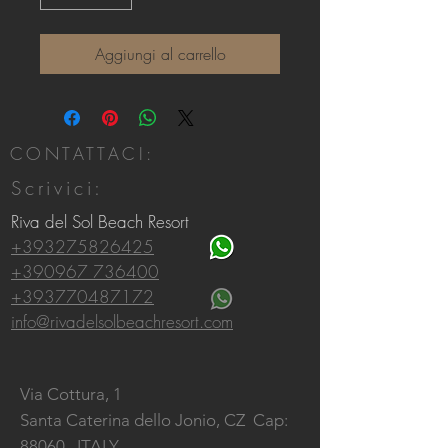
Aggiungi al carrello
CONTATTACI:
Scrivici:
Riva del Sol Beach Resort
+393275826425
+390967 736400
+393770487172
info@rivadelsolbeachresort.com
Via Cottura, 1
Santa Caterina dello Jonio, CZ
Cap:
88060. ITALY