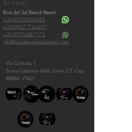
Scrivici:
Riva del Sol Beach Resort
+393275826425
+390967 736400
+393770487172
info@rivadelsolbeachresort.com
Via Cottura, 1
Santa Caterina dello Jonio, CZ
Cap:
88060. ITALY