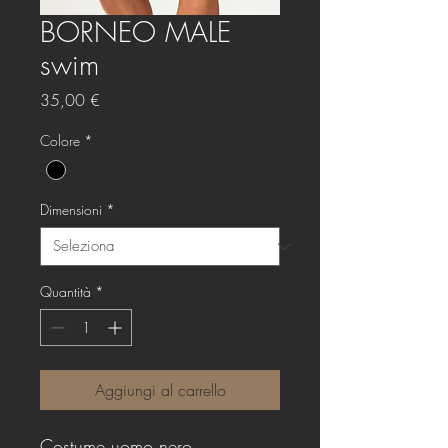
BORNEO MALE
swim
Prezzo
35,00 €
Colore
*
Dimensioni
*
Quantità
*
Aggiungi al carrello
Costume uomo nero