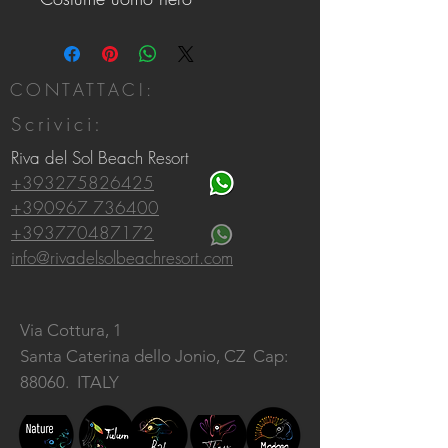
CONTATTACI:
Scrivici:
Riva del Sol Beach Resort
+393275826425
+390967 736400
+393770487172
info@rivadelsolbeachresort.com
Via Cottura, 1
Santa Caterina dello Jonio, CZ
Cap:
88060. ITALY