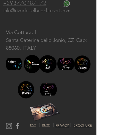
+393770487172
info@rivadelsolbeachresort.com
Via Cottura, 1
Santa Caterina dello Jonio, CZ
Cap:
88060. ITALY
FAQ
BLOG
PRIVACY
BROCHURE