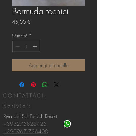
Bermuda tecnici
Prezzo
45,00 €
Quantità
*
Aggiungi al carrello
CONTATTACI:
Scrivici:
Riva del Sol Beach Resort
+393275826425
+390967 736400