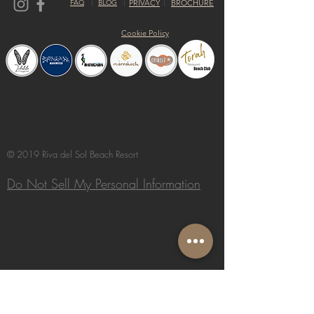
FAQ
BLOG
PRIVACY
BROCHURE
Cookie Policy
© 2019 Riva del Sol Beach Resort
Do Not Sell My Personal Information