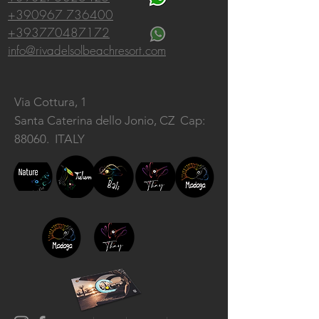
+390967 736400
+393770487172
info@rivadelsolbeachresort.com
Via Cottura, 1
Santa Caterina dello Jonio, CZ
Cap:
88060. ITALY