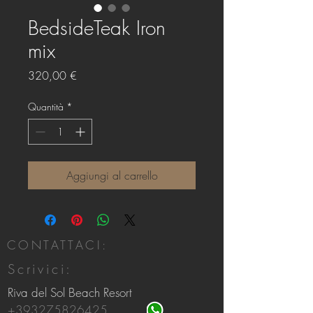
BedsideTeak Iron
mix
Prezzo
320,00 €
Quantità
*
Aggiungi al carrello
CONTATTACI:
Scrivici:
Riva del Sol Beach Resort
+393275826425