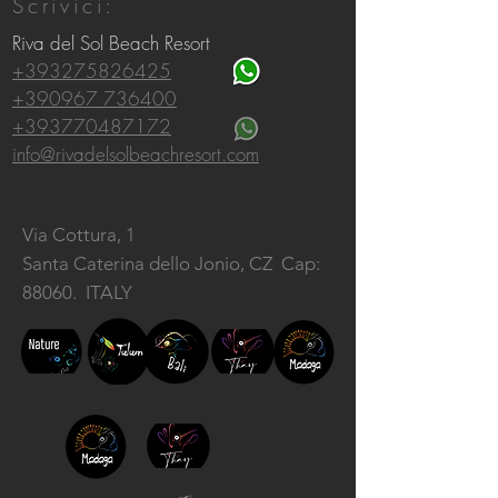
Scrivici:
Riva del Sol Beach Resort
+393275826425
+390967 736400
+393770487172
info@rivadelsolbeachresort.com
Via Cottura, 1
Santa Caterina dello Jonio, CZ
Cap:
88060. ITALY