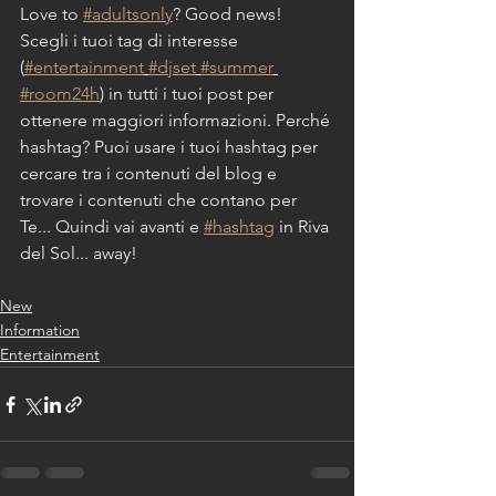
Love to 
#adultsonly
? Good news!
Scegli i tuoi tag di interesse 
(
#entertainment
#djset
#summer
#room24h
) in tutti i tuoi post per 
ottenere maggiori informazioni. Perché 
hashtag? Puoi usare i tuoi hashtag per 
cercare tra i contenuti del blog e 
trovare i contenuti che contano per 
Te... Quindi vai avanti e 
#hashtag
 in Riva 
del Sol... away!
New
Information
Entertainment