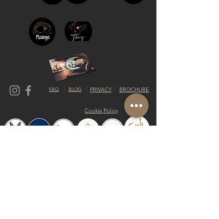
FAQ
BLOG
PRIVACY
BROCHURE
Cookie Policy
© 2019 Riva del Sol Beach Resort
Do Not Sell My Personal Information