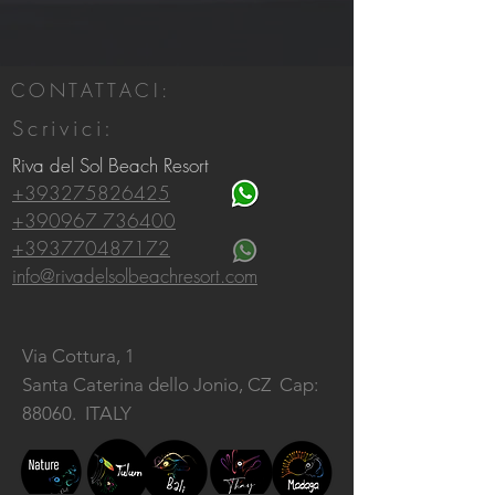
CONTATTACI:
Scrivici:
Riva del Sol Beach Resort
+393275826425
+390967 736400
+393770487172
info@rivadelsolbeachresort.com
Via Cottura, 1
Santa Caterina dello Jonio, CZ
Cap:
88060. ITALY