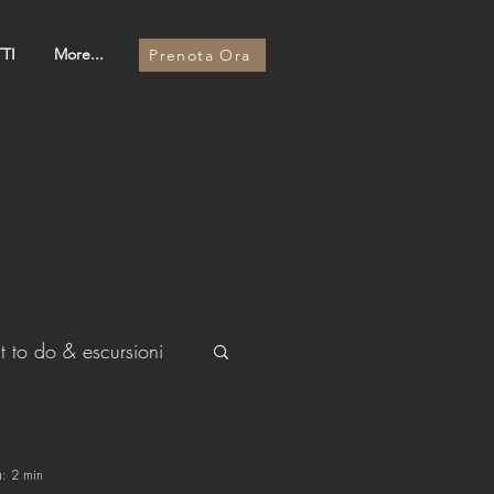
TI
More...
Prenota Ora
 to do & escursioni
a: 2 min