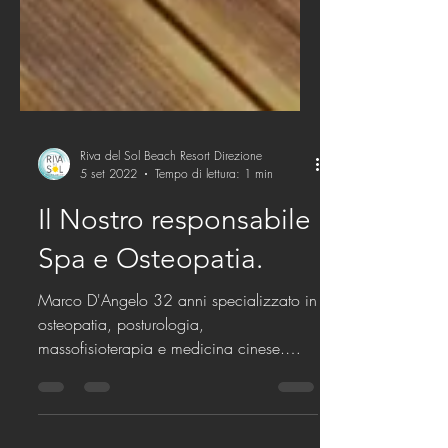
Riva del Sol Beach Resort Direzione
5 set 2022
Tempo di lettura: 1 min
Il Nostro responsabile
Spa e Osteopatia.
Marco D'Angelo 32 anni specializzato in
osteopatia, posturologia,
massofisioterapia e medicina cinese.
Vanta esperienze sia formative che...