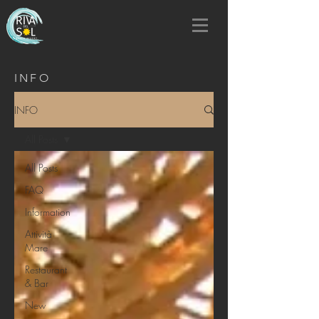
INFO
INFO
All Posts
All Posts
FAQ
Information
Attività
Mare
Restaurant
& Bar
New