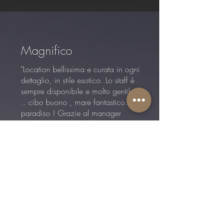
camere natura piscina privata villa
Magnifico
"Location bellissima e curata in ogni
dettaglio, in stile esotico. Lo staff è
sempre disponibile e molto gentile
.. cibo buono , mare fantastico. Un
paradiso ! Grazie al manager
Alessandro: gentilissimo,
professionale e simpatico!"
marcobisso
Seregno, Italia
07/08/2020