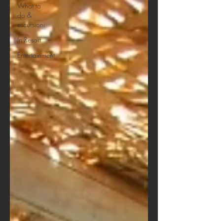
What to
do &
escursioni
In Resort
Entertainment