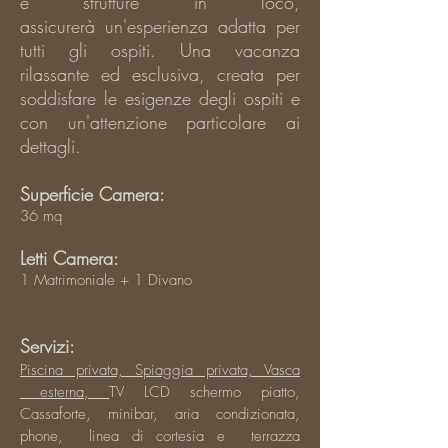
e strutture in loco,
assicurerà
un'esperienza adatta per
tutti gli ospiti. Una vacanza
rilassante ed esclusiva, creata per
soddisfare le esigenze degli ospiti e
con un'attenzione particolare ai
dettagli.
Superficie Camera:
36 mq
Letti Camera:
1 Matrimoniale + 1 Divano
Servizi:
Piscina privata, Spiaggia privata, Vasca
esterna,
TV LCD schermo piatto,
Cassaforte, minibar, aria condizionata,
phone, linea di cortesia e terrazza