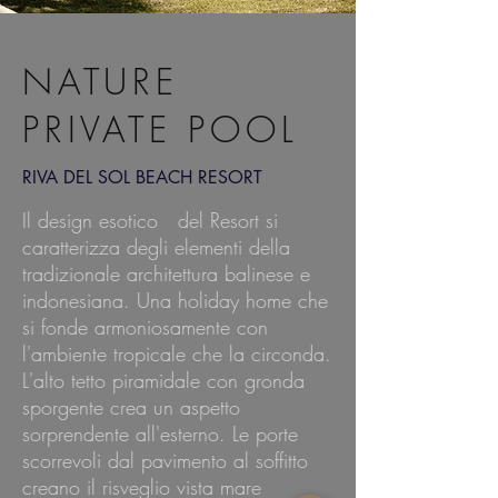
NATURE
PRIVATE POOL
RIVA DEL SOL BEACH RESORT
Il design esotico del Resort si
caratterizza degli elementi della
tradizionale architettura balinese e
indonesiana. Una holiday home che
si fonde armoniosamente con
l'ambiente tropicale che la circonda.
L'alto tetto piramidale con gronda
sporgente crea un aspetto
sorprendente all'esterno. Le porte
scorrevoli dal pavimento al soffitto
creano il risveglio vista mare