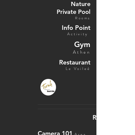
Nature
Private Pool
Rooms
Info Point
Activity
Gym
Athen
Restaurant
Le Voileè
Reception
Camera 101
Area