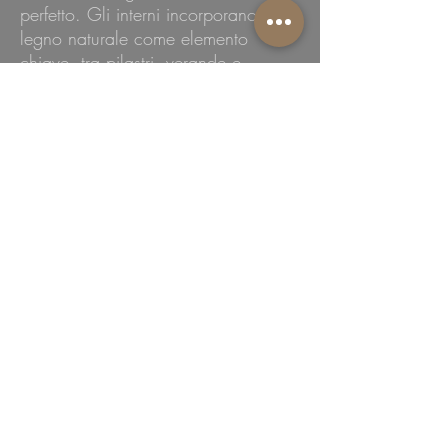
perfetto. Gli interni incorporano il
legno naturale come elemento
chiave, tra pilastri, verande e
terrazze eco chic, che si intrecciano
a materiali lapidei e ai toni della
terra ricreano un'atmosfera luxury
jungle. Le piante tropicali adornano
spazi sia gli esterni sia gli interni,
enfatizzando lo stile organico e
naturale della villa. Nel giardino, un
gazebo con vasca da bagno in
pietra balinese crea uno stacco di
design rispetto alla piscina in stile
indonesiano, offrendo una perfetta
area relax sia di giorno che di notte.
CONTATTACI: