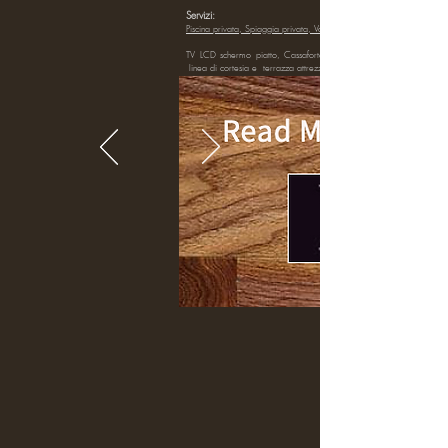
Servizi:
Piscina privata, Spiaggia privata, Vasca
TV LCD schermo piatto, Cassaforte, minibar, aria condizionata, p
linea di cortesia e terrazza attrezzata.