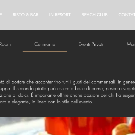
E
RISTO & BAR
IN RESORT
BEACH CLUB
CONTAT
 Room
Cerimonie
Eventi Privati
Mar
 di portate che accontentino tutti i gusti dei commensali. In gener
 o zuppa. Il secondo piatto può essere a base di carne, pesce o ve
lezione di dolci. È importante offrire anche opzioni per chi ha esige
ata e elegante, in linea con lo stile dell'evento.