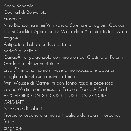
Apery Bohemia
Cocktail di Benvenuto
Prosecco
Vino Bianco Traminer Vini Rosato Spremute di agrumi Cocktail
Bellini Cocktail Aperol Spritz Mandorle e Arachidi Tostati Uva e
Fragole
Antipasto a buffet con Isole a tema
VarietÃ di delizie
CanapÃ¨ al gorgonzola con miele e noci Crostino ai Porcini
Girelle di melanzane ripiene
cruditÃ¨ in pinzimonio in vasetto monoporzione Uova di
quaglia al tartufo su crostino al forno
Mini Mousse di Cannellini con Tonno rosso e pepe rosa
coppa Martini con mousse di Patate e BaccalÃ Confit
BICCHIERINO DÃŒ COUS COUS CON VERDURE
GRIGLIATE
Selezione di salumi
Prosciutto toscano alla morsa Il tagliere dei salami: toscano,
felino
cinghiale