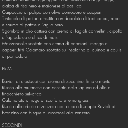
cialda di riso nero e maionese al basilico
Carpaccio di polipo con olive pomodoro e capperi
Tentacolo di polipo arrostito con dadolata di topinanbur, rape
e spuma di patate all'aglio nero
Sgombro in olio cottura con crema di fagioli cannellini, cipolla
all'agrodolce e chips di mais
Mazzancolle scottate con crema di peperoni, mango e
capperi fritti Calamaro scottato su insalatina di quinoa e coulis
di pomodoro
PRIMI
Ravioli di crostacei con crema di zucchine, lime e menta
Risotto alla muranese con pescato della laguna ed olio al
finocchietto selvatico
Calamarata al ragù di scorfano e lemongrass
Risotto alle erbette e zenzero con crudo di seppia Ravioli di
branzino con bisque di crostacei allo zenzero
SECONDI