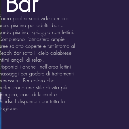
 Bar
L'area pool si suddivide in micro
aree: piscina per adulti, bar a
bordo piscina, spiaggia con lettini.
Completano l'atmosfera ampie
aree salotto coperte e tutt'intorno al
Beach Bar sotto il cielo calabrese
intimi angoli di relax.
Disponibili anche - nell'area lettini -
massaggi per godere di trattamenti
benessere. Per coloro che
preferiscono uno stile di vita più
energico, corsi di kitesurf e
windsurf disponibili per tutta la
stagione.