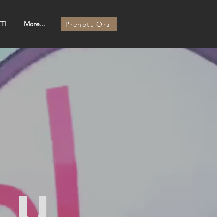
TI
More...
Prenota Ora
ou