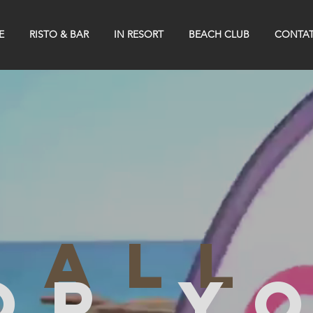
E
RISTO & BAR
IN RESORT
BEACH CLUB
CONTAT
all
or y