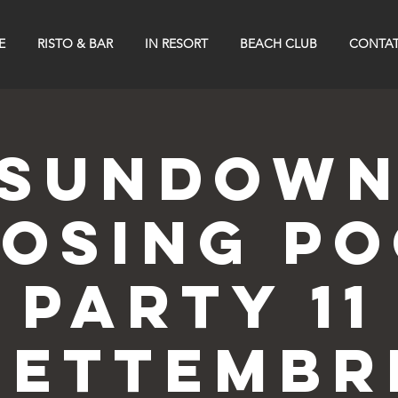
E
RISTO & BAR
IN RESORT
BEACH CLUB
CONTAT
SUNDOW
OSING P
PARTY 11
SETTEMBR