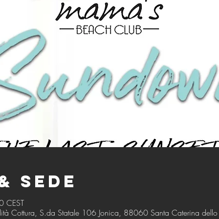
& Sede
00 CEST
ità Cottura, S.da Statale 106 Jonica, 88060 Santa Caterina dello I