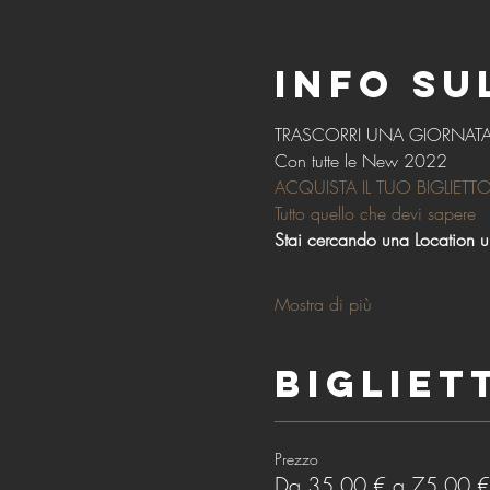
Info su
TRASCORRI UNA GIORNATA 
Con tutte le New 2022
ACQUISTA IL TUO BIGLIETT
Tutto quello che devi sapere
Stai cercando una Location un
Mostra di più
Bigliet
Prezzo
Da 35,00 € a 75,00 €