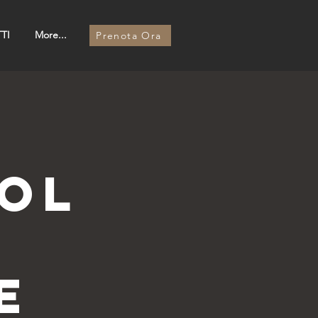
TI
More...
Prenota Ora
N
OOL
E