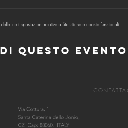
lle tue impostazioni relative a Statistiche e cookie funzionali.
di questo evento
CONTATTA
Via Cottura, 1
Santa Caterina dello Jonio,
CZ
Cap: 88060. ITALY