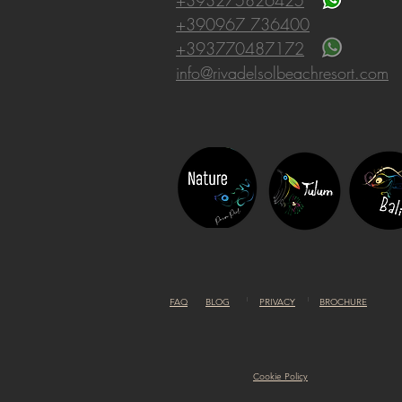
+393275826425
+390967 736400
+393770487172
info@rivadelsolbeachresort.com
FAQ
BLOG
PRIVACY
BROCHURE
Cookie Policy