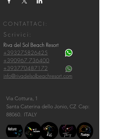
CONTATTACI:
Scrivici:
Riva del Sol Beach Resort
+393275826425
+390967 736400
+393770487172
info@rivadelsolbeachresort.com
Via Cottura, 1
Santa Caterina dello Jonio, CZ
Cap:
88060. ITALY