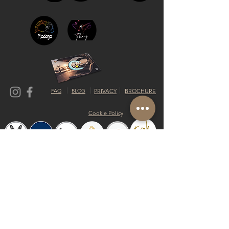
FAQ
BLOG
PRIVACY
BROCHURE
Cookie Policy
© 2019 Riva del Sol Beach Resort
Do Not Sell My Personal Information