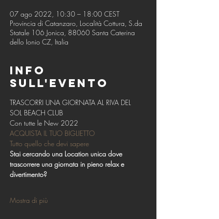
07 ago 2022, 10:30 – 18:00 CEST
Provincia di Catanzaro, Località Cottura, S.da
Statale 106 Jonica, 88060 Santa Caterina
dello Ionio CZ, Italia
Info
sull'evento
TRASCORRI UNA GIORNATA AL RIVA DEL 
SOL BEACH CLUB 
Con tutte le New 2022
ACQUISTA IL TUO BIGLIETTO
Tutto quello che devi sapere
Stai cercando una Location unica dove 
trascorrere una giornata in pieno relax e 
divertimento?
Mostra di più