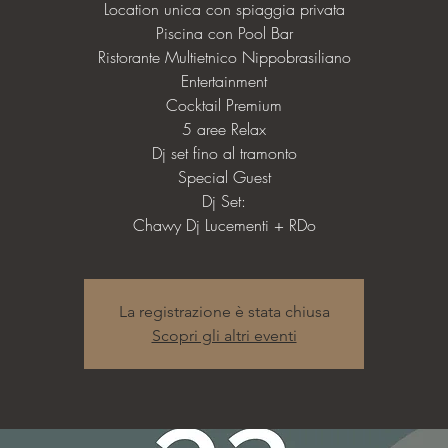
Location unica con spiaggia privata
Piscina con Pool Bar
Ristorante Multietnico Nippobrasiliano
Entertainment
Cocktail Premium
5 aree Relax
Dj set fino al tramonto
Special Guest
Dj Set:
Chawy Dj Lucementi + RDo
La registrazione è stata chiusa
Scopri gli altri eventi