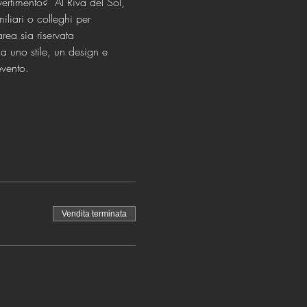
ertimento? ​ Al Riva del Sol, 
iliari o colleghi per 
rea sia riservata 
 uno stile, un design e 
evento.
Vendita terminata