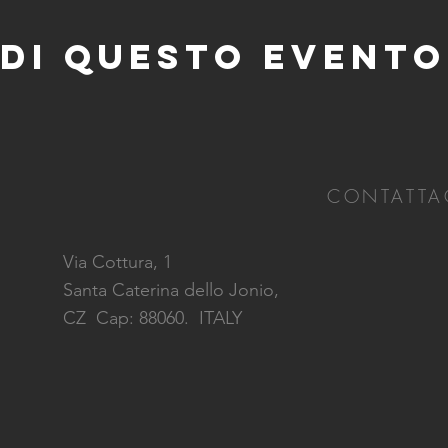
di questo evento
CONTATTA
Via Cottura, 1
Santa Caterina dello Jonio,
CZ
Cap: 88060. ITALY