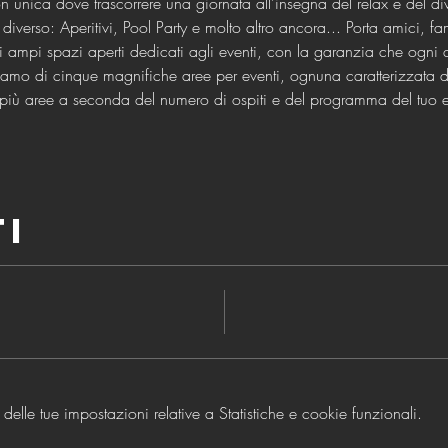
on unica dove trascorrere una giornata all'insegna del relax e del div
diverso: Aperitivi, Pool Party e molto altro ancora... Porta amici, fam
i ampi spazi aperti dedicati agli eventi, con la garanzia che ogni a
amo di cinque magnifiche aree per eventi, ognuna caratterizzata da
o più aree a seconda del numero di ospiti e del programma del tuo 
ti
lle tue impostazioni relative a Statistiche e cookie funzionali.