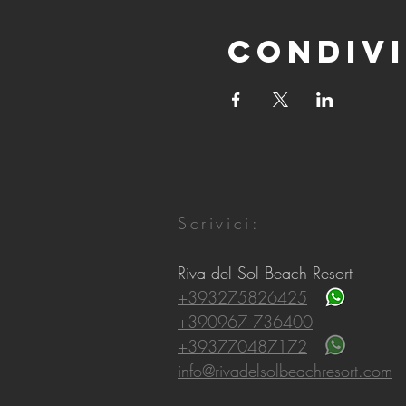
Condivi
Scrivici:
Riva del Sol Beach Resort
+393275826425
+390967 736400
+393770487172
info@rivadelsolbeachresort.com