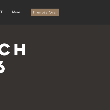
TI
More...
Prenota Ora
ACH
6