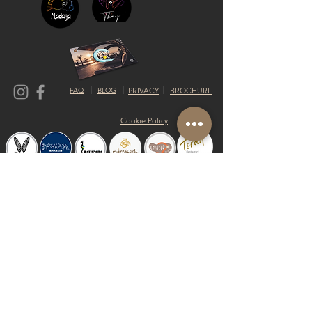
FAQ
BLOG
PRIVACY
BROCHURE
Cookie Policy
© 2019 Riva del Sol Beach Resort
Do Not Sell My Personal Information