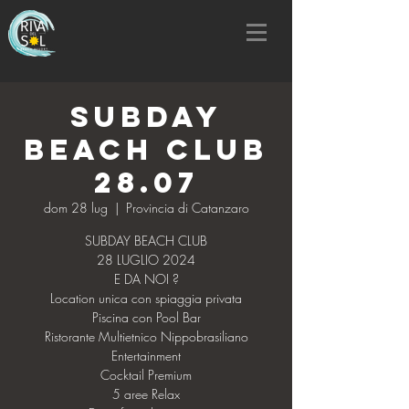
SUBDAY
BEACH CLUB
28.07
dom 28 lug
  |  
Provincia di Catanzaro
SUBDAY BEACH CLUB
28 LUGLIO 2024
E DA NOI ?
Location unica con spiaggia privata
Piscina con Pool Bar
Ristorante Multietnico Nippobrasiliano
Entertainment
Cocktail Premium
5 aree Relax