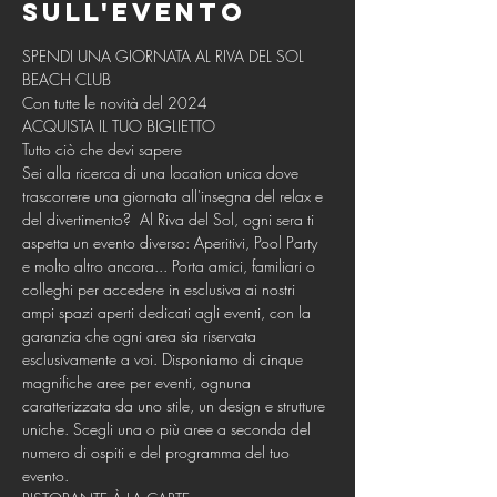
sull'evento
SPENDI UNA GIORNATA AL RIVA DEL SOL 
BEACH CLUB
Con tutte le novità del 2024
ACQUISTA IL TUO BIGLIETTO
Tutto ciò che devi sapere
Sei alla ricerca di una location unica dove 
trascorrere una giornata all'insegna del relax e 
del divertimento? ​ Al Riva del Sol, ogni sera ti 
aspetta un evento diverso: Aperitivi, Pool Party 
e molto altro ancora... Porta amici, familiari o 
colleghi per accedere in esclusiva ai nostri 
ampi spazi aperti dedicati agli eventi, con la 
garanzia che ogni area sia riservata 
esclusivamente a voi. Disponiamo di cinque 
magnifiche aree per eventi, ognuna 
caratterizzata da uno stile, un design e strutture 
uniche. Scegli una o più aree a seconda del 
numero di ospiti e del programma del tuo 
evento.