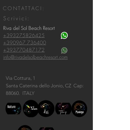
CONTATTACI:
Scrivici:
Riva del Sol Beach Resort
+393275826425
+390967 736400
+393770487172
info@rivadelsolbeachresort.com
Via Cottura, 1
Santa Caterina dello Jonio, CZ
Cap:
88060. ITALY