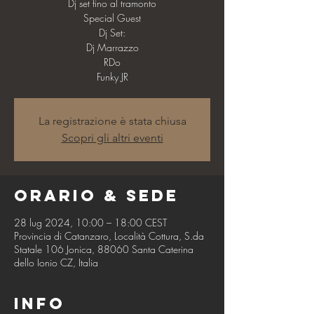
Dj set fino al tramonto
Special Guest
Dj Set:
Dj Marrazzo
RDo
Funky JR
La registrazione è stata chiusa
Scopri gli altri eventi
Orario & Sede
28 lug 2024, 10:00 – 18:00 CEST
Provincia di Catanzaro, Località Cottura, S.da
Statale 106 Jonica, 88060 Santa Caterina
dello Ionio CZ, Italia
Info