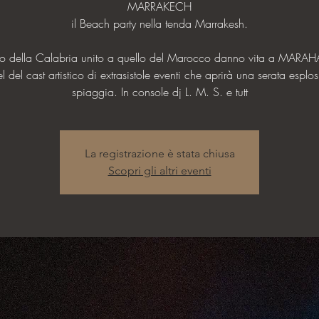
MARRAKECH
il Beach party nella tenda Marrakesh.
oco della Calabria unito a quello del Marocco danno vita a MARAH
 del cast artistico di extrasistole eventi che aprirà una serata esplos
La registrazione è stata chiusa
Scopri gli altri eventi