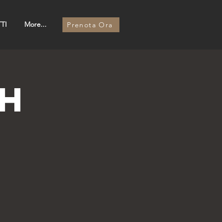
TI
More...
Prenota Ora
H