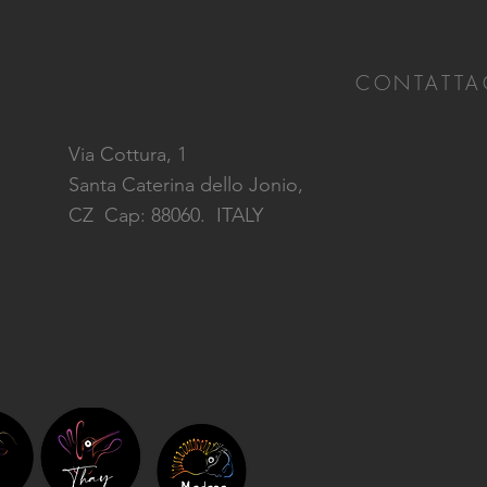
CONTATTA
Via Cottura, 1
Santa Caterina dello Jonio,
CZ
Cap: 88060. ITALY