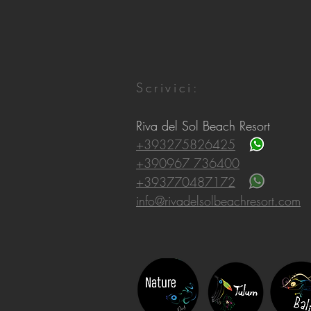
Scrivici:
Riva del Sol Beach Resort
+393275826425
+390967 736400
+393770487172
info@rivadelsolbeachresort.com