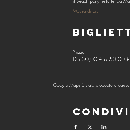
il Beach party nella tenda Ma
Mostra di più
Bigliet
Prezzo
Da 30,00 € a 50,00 €
Google Maps è stato bloccato a causa de
Condivi