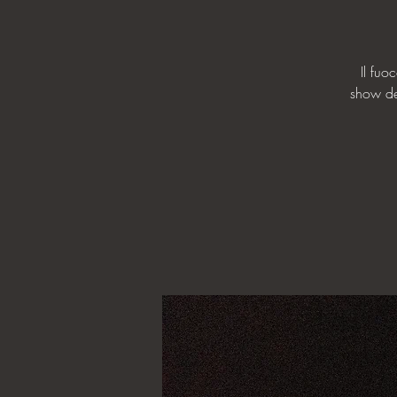
Il fu
show del