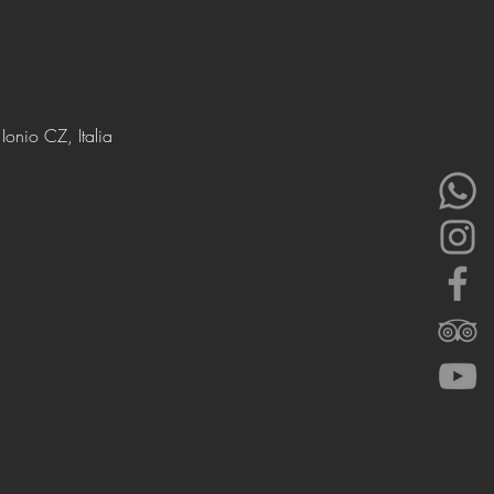
onio CZ, Italia
 