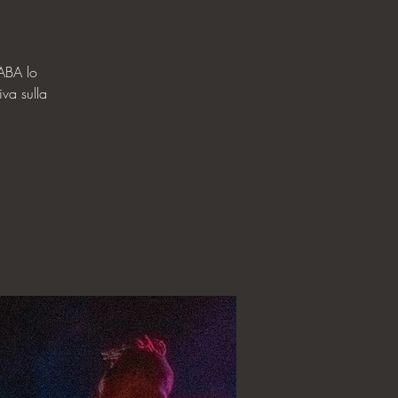
ABA lo
iva sulla