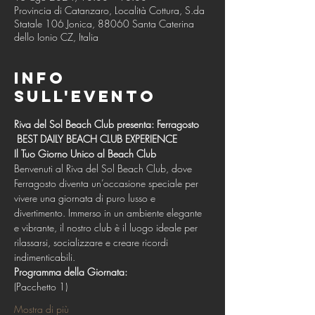
Provincia di Catanzaro, Località Cottura, S.da
Statale 106 Jonica, 88060 Santa Caterina
dello Ionio CZ, Italia
Info
sull'evento
Riva del Sol Beach Club presenta: Ferragosto 
 BEST DAILY BEACH CLUB EXPERIENCE
Il Tuo Giorno Unico al Beach Club
Benvenuti al Riva del Sol Beach Club, dove 
Ferragosto diventa un’occasione speciale per 
vivere una giornata di puro lusso e 
divertimento. Immerso in un ambiente elegante 
e vibrante, il nostro club è il luogo ideale per 
rilassarsi, socializzare e creare ricordi 
indimenticabili.
Programma della Giornata:
(Pacchetto 1)
Mostra di più