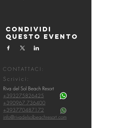
Condividi
questo evento
CONTATTACI:
Scrivici:
Riva del Sol Beach Resort
+393275826425
+390967 736400
+393770487172
info@rivadelsolbeachresort.com