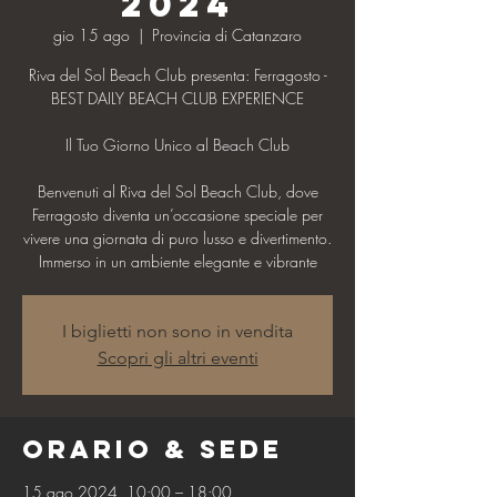
2024
gio 15 ago
  |  
Provincia di Catanzaro
Riva del Sol Beach Club presenta: Ferragosto -
BEST DAILY BEACH CLUB EXPERIENCE
Il Tuo Giorno Unico al Beach Club
Benvenuti al Riva del Sol Beach Club, dove
Ferragosto diventa un’occasione speciale per
vivere una giornata di puro lusso e divertimento.
Immerso in un ambiente elegante e vibrante
I biglietti non sono in vendita
Scopri gli altri eventi
Orario & Sede
15 ago 2024, 10:00 – 18:00