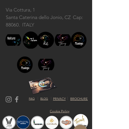
Via Cottura, 1
Santa Caterina dello Jonio, CZ
Cap:
88060. ITALY
FAQ
BLOG
PRIVACY
BROCHURE
Cookie Policy