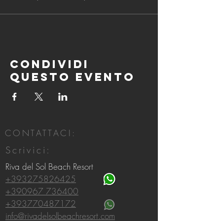
Condividi
questo evento
CONTATTACI:
Scrivici:
Riva del Sol Beach Resort
+393275826425
+390967 736400
+393770487172
info@rivadelsolbeachresort.com