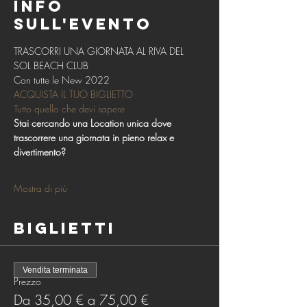
Info
sull'evento
TRASCORRI UNA GIORNATA AL RIVA DEL 
SOL BEACH CLUB 
Con tutte le New 2022
ACQUISTA IL TUO BIGLIETTO
Tutto quello che devi sapere
Stai cercando una Location unica dove 
trascorrere una giornata in pieno relax e 
divertimento?
Mostra di più
Biglietti
Vendita terminata
Prezzo
Da 35,00 € a 75,00 €