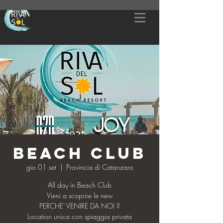
BEACH CLUB
gio 01 set
  |  
Provincia di Catanzaro
All day in Beach Club
Vieni a scoprire le new
PERCHE' VENIRE DA NOI ?
Location unica con spiaggia privata