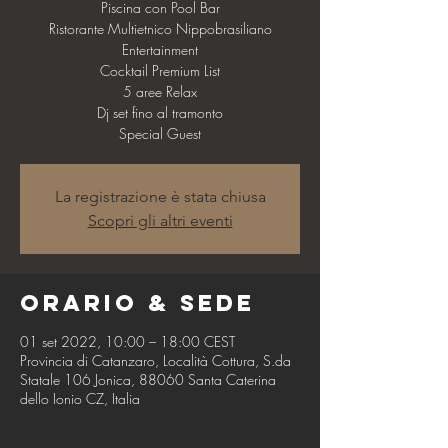
Piscina con Pool Bar
Ristorante Multietnico Nippobrasiliano
Entertainment
Cocktail Premium List
5 aree Relax
Dj set fino al tramonto
La registrazione è stata chiusa
Scopri gli altri eventi
Orario & Sede
01 set 2022, 10:00 – 18:00 CEST
Provincia di Catanzaro, Località Cottura, S.da
Statale 106 Jonica, 88060 Santa Caterina
dello Ionio CZ, Italia