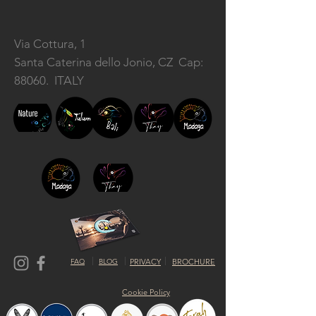
Via Cottura, 1
Santa Caterina dello Jonio, CZ
Cap:
88060. ITALY
FAQ
BLOG
PRIVACY
BROCHURE
Cookie Policy