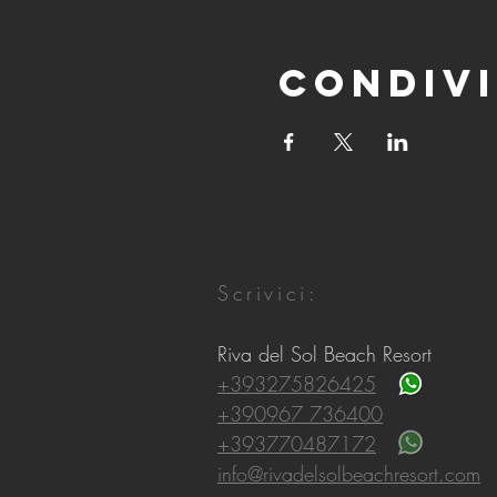
Condivi
Scrivici:
Riva del Sol Beach Resort
+393275826425
+390967 736400
+393770487172
info@rivadelsolbeachresort.com