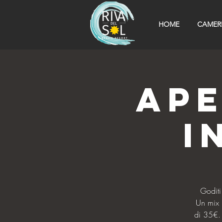
HOME
CAMER
Ape
i
Goditi
Un mix 
di 35€. 