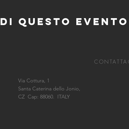
di questo evento
CONTATTA
Via Cottura, 1
Santa Caterina dello Jonio,
CZ
Cap: 88060. ITALY