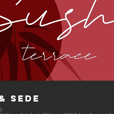
& Sede
0