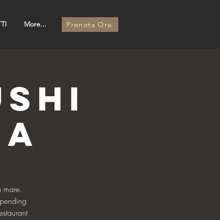
TI
More...
Prenota Ora
ushi
za
a mare.
spending
estaurant