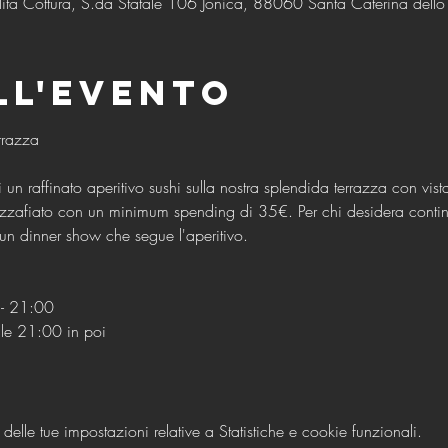
ità Cottura, S.da Statale 106 Jonica, 88060 Santa Caterina dello I
ll'evento
 un raffinato aperitivo sushi sulla nostra splendida terrazza con vist
zzafiato con un minimum spending di 35€. Per chi desidera continu
un dinner show che segue l'aperitivo.
- 21:00
lle 21:00 in poi
lle tue impostazioni relative a Statistiche e cookie funzionali.