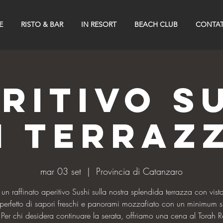
E
RISTO & BAR
IN RESORT
BEACH CLUB
CONTAT
ritivo S
n Terraz
mar 03 set
  |  
Provincia di Catanzaro
 un raffinato aperitivo Sushi sulla nostra splendida terrazza con vist
perfetto di sapori freschi e panorami mozzafiato con un minimum 
Per chi desidera continuare la serata, offriamo una cena al Torah R