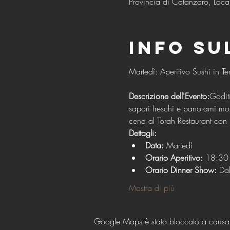
Provincia di Catanzaro, Local
Info su
Descrizione dell'Evento:
Goditi
sapori freschi e panorami mo
cena al Torah Restaurant con 
Dettagli:
Data:
 Martedì
Orario Aperitivo:
 18:30 
Orario Dinner Show:
 Da
Mostra di più
Google Maps è stato bloccato a causa de