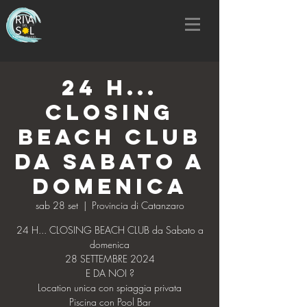
24 H...
CLOSING
BEACH CLUB
da Sabato a
domenica
sab 28 set
  |  
Provincia di Catanzaro
24 H... CLOSING BEACH CLUB da Sabato a
domenica
28 SETTEMBRE 2024
E DA NOI ?
Location unica con spiaggia privata
Piscina con Pool Bar