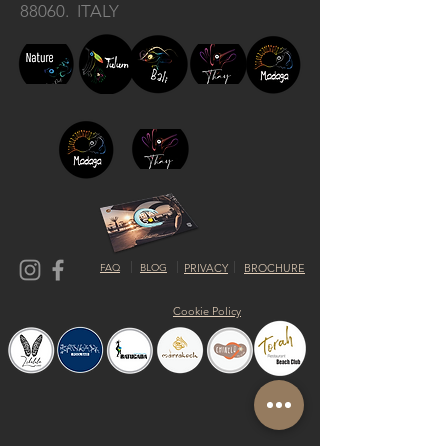
88060. ITALY
FAQ
BLOG
PRIVACY
BROCHURE
Cookie Policy