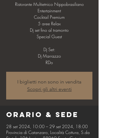
Ristorante Multietnico Nippobrasiliano
Entertainment
Cocktail Premium
5 aree Relax
Dj set fino al tramonto
Special Guest
Dj Set:
Dj Marrazzo
I biglietti non sono in vendita
Scopri gli altri eventi
Orario & Sede
28 set 2024, 10:00 – 29 set 2024, 18:00
Provincia di Catanzaro, Località Cottura, S.da