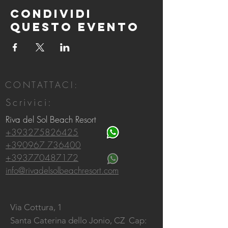
Condividi
questo evento
CONTATTACI:
Scrivici:
Riva del Sol Beach Resort
+393275826425
+390967 736400
+393770487172
info@rivadelsolbeachresort.com
Via Cottura, 1
Santa Caterina dello Jonio, CZ
Cap: