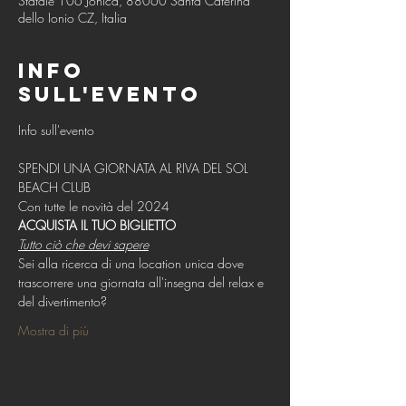
Statale 106 Jonica, 88060 Santa Caterina
dello Ionio CZ, Italia
Info
sull'evento
SPENDI UNA GIORNATA AL RIVA DEL SOL 
BEACH CLUB
Con tutte le novità del 2024
ACQUISTA IL TUO BIGLIETTO
Tutto ciò che devi sapere
Sei alla ricerca di una location unica dove 
trascorrere una giornata all'insegna del relax e 
del divertimento? ​ 
Mostra di più