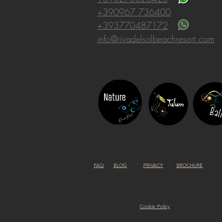
+390967 736400
+393770487172
info@rivadelsolbeachresort.com
FAQ
BLOG
PRIVACY
BROCHURE
Cookie Policy