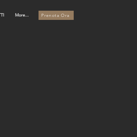
TI
More...
Prenota Ora