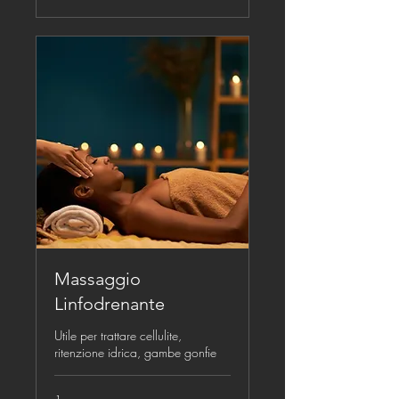
Massaggio
Linfodrenante
Utile per trattare cellulite,
ritenzione idrica, gambe gonfie