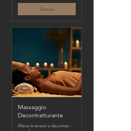
Prenota
Massaggio
Decontratturante
Allevia le tensioni e decontrae i