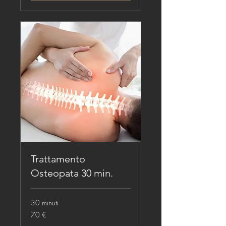
Trattamento
Osteopata 30 min.
30 minuti
70
70 €
euro