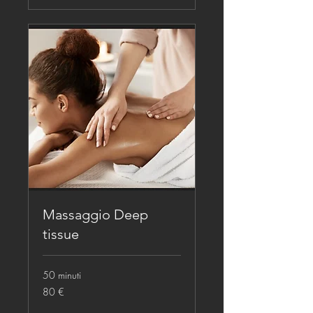
Massaggio Deep
tissue
50 minuti
80
80 €
euro