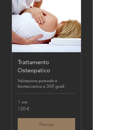
Trattamento
Osteopatico
Valutazione posturale e
biomeccanica a 360 gradi
1 ora
120
120 €
euro
Prenota