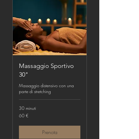
Massaggio Sportivo
30"
Massaggio distensivo con una
parte di stretching
30 minuti
60
60 €
euro
Prenota