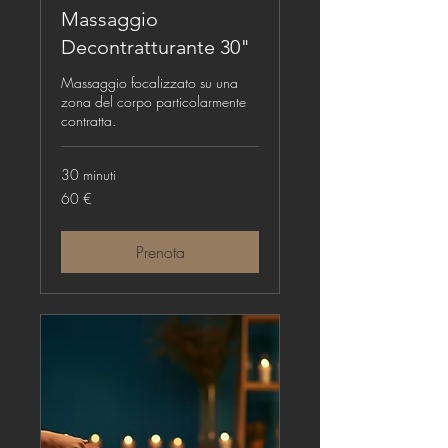
Massaggio
Decontratturante 30"
Massaggio focalizzato su una
zona del corpo particolarmente
contratta.
30 minuti
60
60 €
euro
Prenota