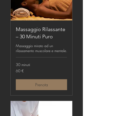
Massaggio Rilassante
– 30 Minuti Puro
Massaggio mirato ad un
rilassamento muscolare e mentale.
30 minuti
60
60 €
euro
Prenota