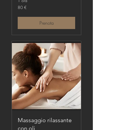
1 ora
80
80 €
euro
Prenota
Massaggio rilassante
con oli