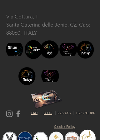
Via Cottura, 1
Santa Caterina dello Jonio, CZ
Cap:
88060. ITALY
FAQ
BLOG
PRIVACY
BROCHURE
Cookie Policy