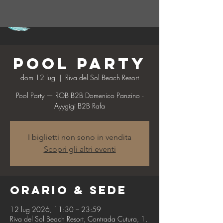
Pool Party
dom 12 lug
  |  
Riva del Sol Beach Resort
Pool Party — ROB B2B Domenico Panzino ·
Ayygigi B2B Rafa
I biglietti non sono in vendita
Scopri gli altri eventi
Orario & Sede
12 lug 2026, 11:30 – 23:59
Riva del Sol Beach Resort, Contrada Cutura, 1,