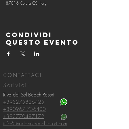
87016 Cutura CS, Italy
Condividi
questo evento
CONTATTACI:
Scrivici:
Riva del Sol Beach Resort
+393275826425
+390967 736400
+393770487172
info@rivadelsolbeachresort.com