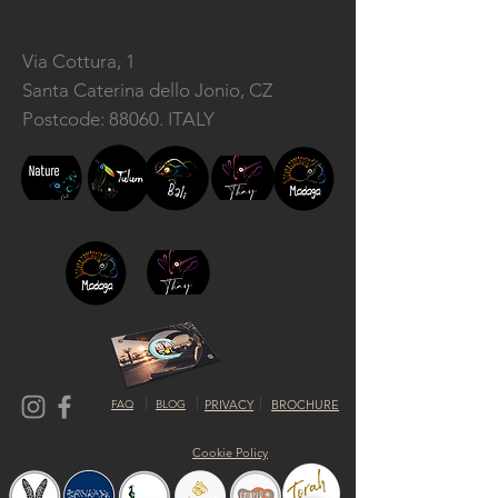
Via Cottura, 1
Santa Caterina dello Jonio, CZ
Postcode: 88060. ITALY
FAQ
BLOG
PRIVACY
BROCHURE
Cookie Policy