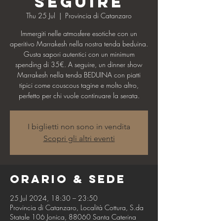
seguire
Thu 25 Jul
  |  
Provincia di Catanzaro
Immergiti nelle atmosfere esotiche con un
aperitivo Marrakesh nella nostra tenda beduina.
Gusta sapori autentici con un minimum
spending di 35€. A seguire, un dinner show
Marrakesh nella tenda BEDUINA con piatti
tipici come couscous tagine e molto altro,
perfetto per chi vuole continuare la serata.
I biglietti non sono in vendita
Scopri gli altri eventi
Orario & Sede
25 Jul 2024, 18:30 – 23:50
Provincia di Catanzaro, Località Cottura, S.da
Statale 106 Jonica, 88060 Santa Caterina