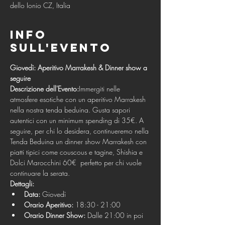
dello Ionio CZ, Italia
Info
sull'evento
Giovedì: Aperitivo Marrakesh & Dinner show a 
seguire
Descrizione dell'Evento:
Immergiti nelle 
atmosfere esotiche con un aperitivo Marrakesh 
nella nostra tenda beduina. Gusta sapori 
autentici con un minimum spending di 35€. A 
seguire, per chi lo desidera, continueremo nella 
Tenda Beduina un dinner show Marrakesh con 
piatti tipici come couscous e tagine, Shishia e 
Dolci Marocchini 60€  perfetto per chi vuole 
continuare la serata.
Dettagli:
Data:
 Giovedì
Orario Aperitivo:
 18:30 - 21:00
Orario Dinner Show:
 Dalle 21:00 in poi